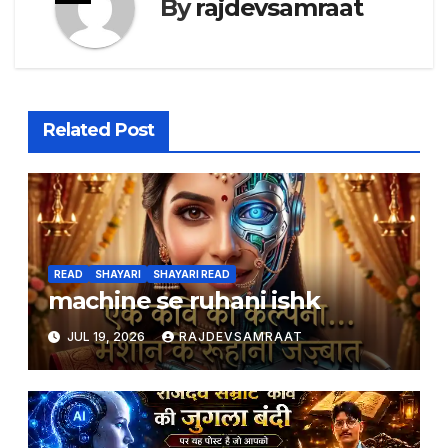
By
rajdevsamraat
Related Post
READ
SHAYARI
SHAYARI READ
machine se ruhani ishk
JUL 19, 2026
RAJDEVSAMRAAT