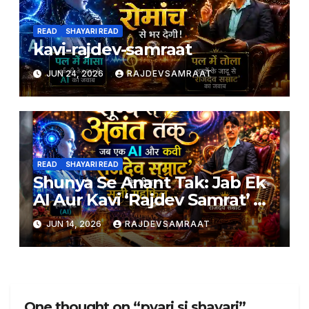
READ
SHAYARI READ
kavi-rajdev-samraat
JUN 24, 2026
RAJDEVSAMRAAT
READ
SHAYARI READ
Shunya Se Anant Tak: Jab Ek
AI Aur Kavi ‘Rajdev Samrat’ Ke
Beech Saji Mehfil
JUN 14, 2026
RAJDEVSAMRAAT
One thought on “pyari si shayari”