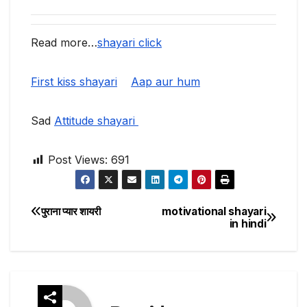
Read more…
shayari click
First kiss shayari
Aap aur hum
Sad
Attitude shayari
Post Views:
691
पुराना प्यार शायरी
motivational shayari
Post
in hindi
navigation