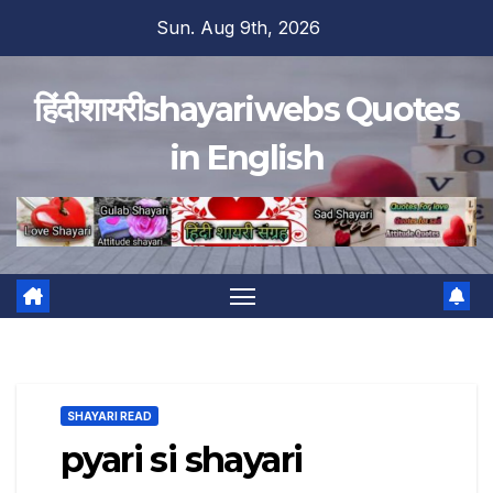
Skip
Sun. Aug 9th, 2026
to
content
हिंदीशायरीshayariwebs Quotes
in English
SHAYARI READ
pyari si shayari