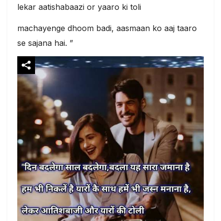
lekar aatishabaazi or yaaro ki toli
machayenge dhoom badi, aasmaan ko aaj taaro
se sajana hai. ”