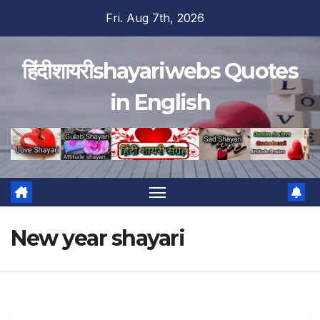
Skip
Fri. Aug 7th, 2026
to
content
हिंदीशायरीshayariwebs Quotes
in English
New year shayari