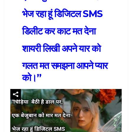
भेज रहा हूं डिजिटल SMS
डिलीट कर काट मत देना
शायरी लिखी अपने यार को
गलत मत समझना आपने प्यार
को।”