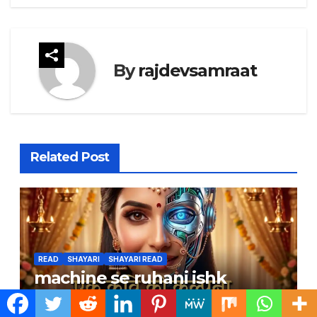
navigation
By
rajdevsamraat
Related Post
READ
SHAYARI
SHAYARI READ
machine se ruhani ishk
JUL 19, 2026
RAJDEVSAMRAAT