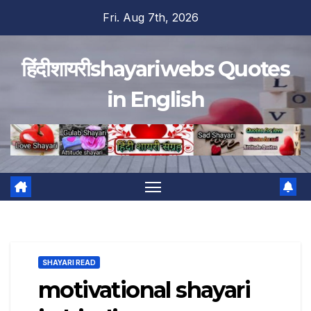
Skip
Fri. Aug 7th, 2026
to
content
हिंदीशायरीshayariwebs Quotes
in English
SHAYARI READ
motivational shayari