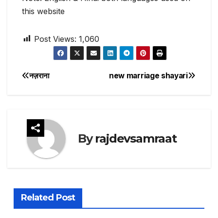
this website
Post Views:
1,060
नज़राना
new marriage shayari
Post
navigation
By
rajdevsamraat
Related Post