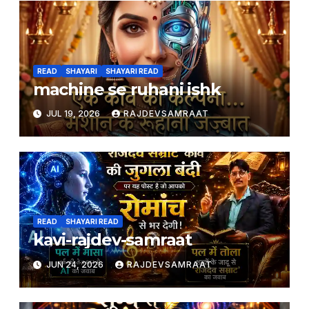
READ
SHAYARI
SHAYARI READ
machine se ruhani ishk
JUL 19, 2026
RAJDEVSAMRAAT
READ
SHAYARI READ
kavi-rajdev-samraat
JUN 24, 2026
RAJDEVSAMRAAT