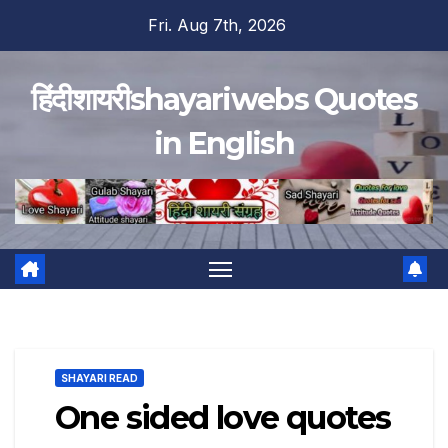
Skip
Fri. Aug 7th, 2026
to
content
हिंदीशायरीshayariwebs Quotes
in English
SHAYARI READ
One sided love quotes