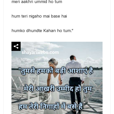
meri aakhri ummid ho tum
hum teri nigaho mai base hai
humko dhundte Kahan ho tum.”