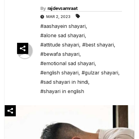
By
rajdevsamraat
MAR 2, 2023
#aashayein shayari
,
#alone sad shayari
,
#attitude shayari
,
#best shayari
,
#bewafa shayari
,
#emotional sad shayari
,
#english shayari
,
#gulzar shayari
,
#sad shayari in hindi
,
#shayari in english