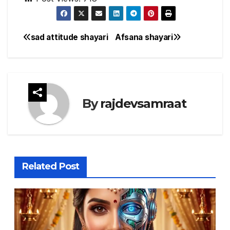
sad attitude shayari
Afsana shayari
Post
navigation
By
rajdevsamraat
Related Post