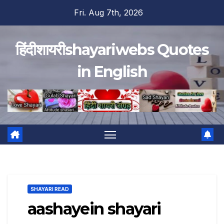
Skip
Fri. Aug 7th, 2026
to
content
हिंदीशायरीshayariwebs Quotes
in English
SHAYARI READ
aashayein shayari