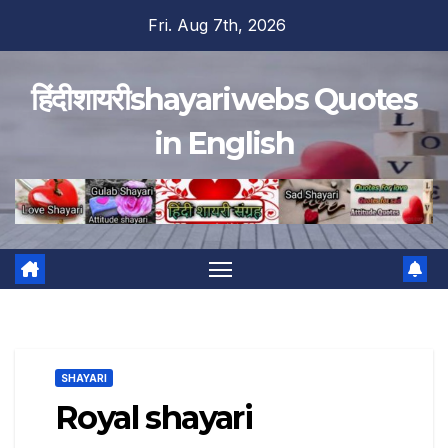
Skip
Fri. Aug 7th, 2026
to
content
हिंदीशायरीshayariwebs Quotes
in English
SHAYARI
Royal shayari