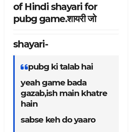
of Hindi shayari for
pubg game.शायरी जो
shayari-
pubg ki talab hai
yeah game bada
gazab,ish main khatre
hain
sabse keh do yaaro