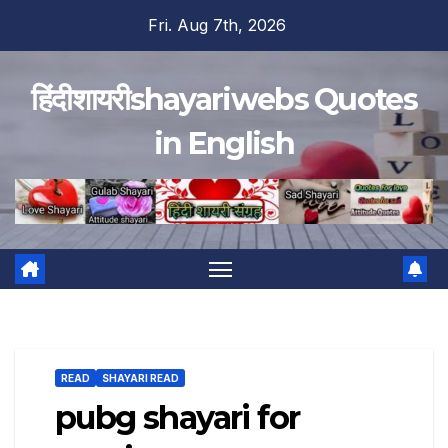
Skip
Fri. Aug 7th, 2026
to
content
हिंदीशायरीshayariwebs Quotes
in English
READ
SHAYARI READ
pubg shayari for