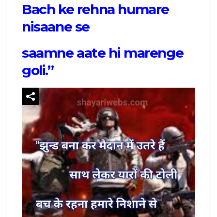
Bach ke rehna humare
nisaane se
saamne aate hi marenge
goli.”