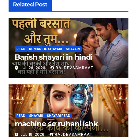
Related Post
READ
ROMANTIC SHAYARI
SHAYARI
Barish shayari in hindi
JUL 26, 2026
RAJDEVSAMRAAT
READ
SHAYARI
SHAYARI READ
machine se ruhani ishk
JUL 19, 2026
RAJDEVSAMRAAT