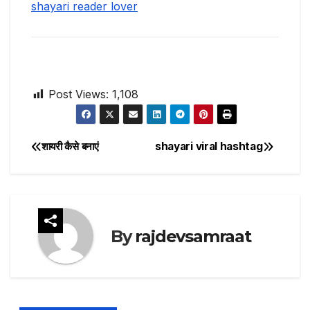
shayari reader lover
Post Views:
1,108
शायरी कैसे बनाएं
shayari viral hashtag
Post
navigation
By
rajdevsamraat