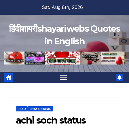
Skip
Sat. Aug 8th, 2026
to
content
हिंदीशायरीshayariwebs Quotes
in English
READ
SHAYARI READ
achi soch status