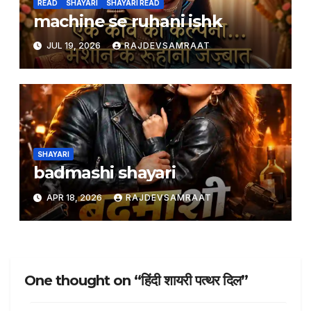
READ
SHAYARI
SHAYARI READ
machine se ruhani ishk
JUL 19, 2026
RAJDEVSAMRAAT
SHAYARI
badmashi shayari
APR 18, 2026
RAJDEVSAMRAAT
One thought on “हिंदी शायरी पत्थर दिल”