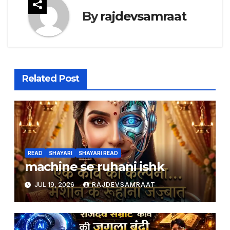
By
rajdevsamraat
Related Post
READ
SHAYARI
SHAYARI READ
machine se ruhani ishk
JUL 19, 2026
RAJDEVSAMRAAT