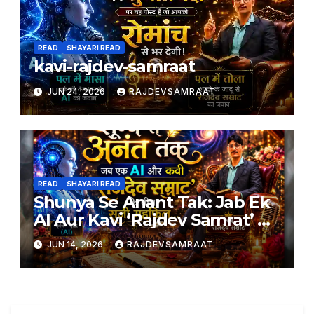
READ
SHAYARI READ
kavi-rajdev-samraat
JUN 24, 2026
RAJDEVSAMRAAT
READ
SHAYARI READ
Shunya Se Anant Tak: Jab Ek
AI Aur Kavi ‘Rajdev Samrat’ Ke
Beech Saji Mehfil
JUN 14, 2026
RAJDEVSAMRAAT