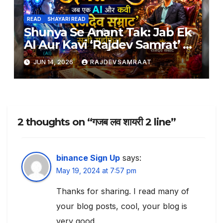
READ
SHAYARI READ
Shunya Se Anant Tak: Jab Ek
AI Aur Kavi ‘Rajdev Samrat’ Ke
Beech Saji Mehfil
JUN 14, 2026
RAJDEVSAMRAAT
2 thoughts on “गजब लव शायरी 2 line”
binance Sign Up
says:
May 19, 2024 at 7:57 pm
Thanks for sharing. I read many of
your blog posts, cool, your blog is
very good.