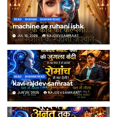
READ
SHAYARI
SHAYARI READ
machine se ruhani ishk
JUL 19, 2026
RAJDEVSAMRAAT
READ
SHAYARI READ
kavi-rajdev-samraat
JUN 24, 2026
RAJDEVSAMRAAT