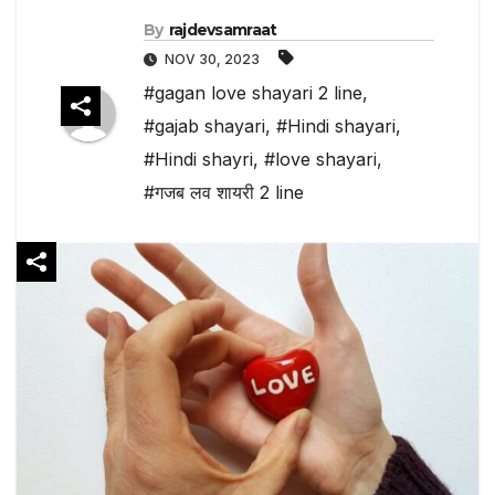
By
rajdevsamraat
NOV 30, 2023
#gagan love shayari 2 line
,
#gajab shayari
,
#Hindi shayari
,
#Hindi shayri
,
#love shayari
,
#गजब लव शायरी 2 line