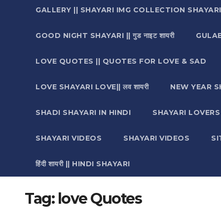
GALLERY || SHAYARI IMG COLLECTION SHAYAR
GOOD NIGHT SHAYARI || गुड नाइट शायरी
GULAB 
LOVE QUOTES || QUOTES FOR LOVE & SAD
LOVE SHAYARI LOVE|| लव शायरी
NEW YEAR S
SHADI SHAYARI IN HINDI
SHAYARI LOVERS ||श
SHAYARI VIDEOS
SHAYARI VIDEOS
S
हिंदी शायरी || HINDI SHAYARI
Tag:
love Quotes