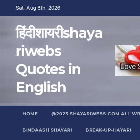
Skip
Sat. Aug 8th, 2026
to
content
हिंदीशायरीshaya
riwebs
Quotes in
English
HOME
@2023 SHAYARIWEBS.COM ALL WRI
BINDAASH SHAYARI
BREAK-UP-HAYARI