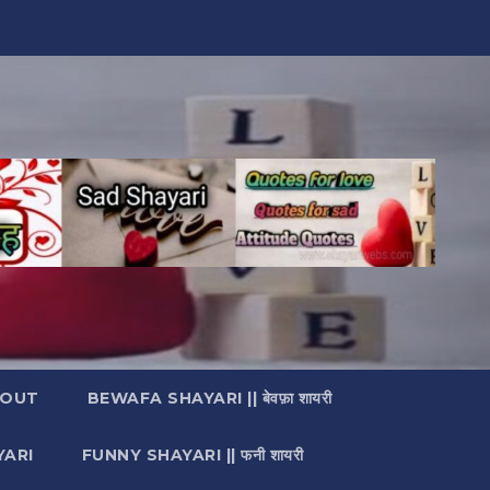
OUT
BEWAFA SHAYARI || बेवफ़ा शायरी
YARI
FUNNY SHAYARI || फनी शायरी