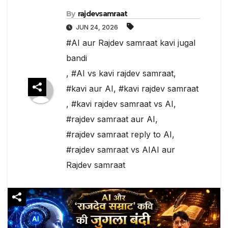
By
rajdevsamraat
JUN 24, 2026
#AI aur Rajdev samraat kavi jugal
bandi
,
#AI vs kavi rajdev samraat
,
#kavi aur AI
,
#kavi rajdev samraat
,
#kavi rajdev samraat vs AI
,
#rajdev samraat aur AI
,
#rajdev samraat reply to AI
,
#rajdev samraat vs AIAI aur
Rajdev samraat