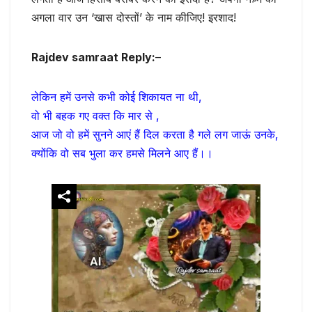
अगला वार उन ‘खास दोस्तों’ के नाम कीजिए! इरशाद!
Rajdev samraat Reply:
–
लेकिन हमें उनसे कभी कोई शिकायत ना थी,
वो भी बहक गए वक्त कि मार से ,
आज जो वो हमें सुनने आएं हैं दिल करता है गले लग जाऊं उनके,
क्योंकि वो सब भुला कर हमसे मिलने आए हैं।।