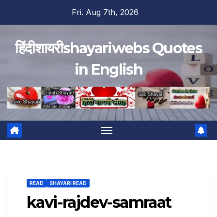
Skip
Fri. Aug 7th, 2026
to
content
हिंदीशायरीshayariwebs Quotes
in English
READ
SHAYARI READ
kavi-rajdev-samraat