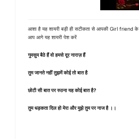
आशा है यह शायरी बड़ी ही सटीकता से आपकी Girl friend के 
आप आगे यह शायरी पेश करें
गुमसुम बैठे हैं वो हमसे दूर नाराज़ हैं
तुम जानते नहीं तुझमें कोई तो बात है
छोटी सी बात पर रुठना यह कोई बात है?
तुम धड़कता दिल हो मेरा और मुझे तुम पर नाज है ।।