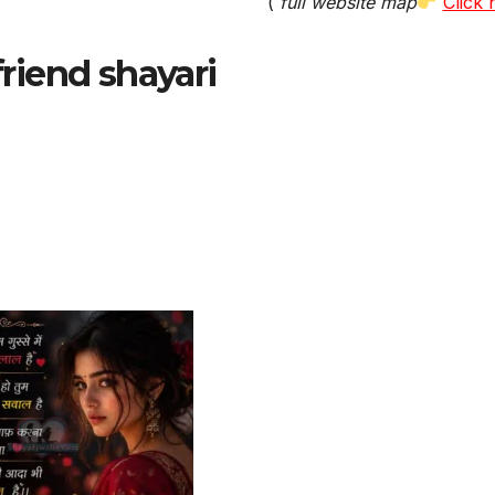
(
full website map
Click
 friend shayari