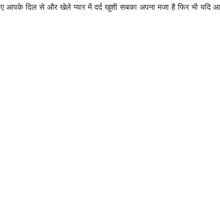
 आपके दिल से और खेले प्यार में दर्द खुशी सबका अपना मजा है फिर भी यदि 