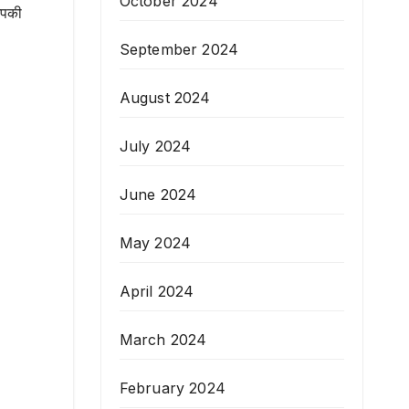
October 2024
आपकी
September 2024
August 2024
July 2024
June 2024
May 2024
April 2024
March 2024
February 2024