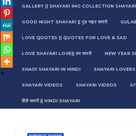
GALLERY || SHAYARI IMG COLLECTION SHAYAR
GOOD NIGHT SHAYARI || गुड नाइट शायरी
GULAB 
LOVE QUOTES || QUOTES FOR LOVE & SAD
LOVE SHAYARI LOVE|| लव शायरी
NEW YEAR S
SHADI SHAYARI IN HINDI
SHAYARI LOVERS ||श
SHAYARI VIDEOS
SHAYARI VIDEOS
S
हिंदी शायरी || HINDI SHAYARI
ROMANTIC SHAYARI