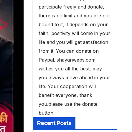
participate freely and donate,
there is no limit and you are not
bound to it, it depends on your
faith, positivity will come in your
life and you will get satisfaction
from it. You can donate on
Paypal. shayariwebs.com
wishes you all the best, may
you always move ahead in your
life. Your cooperation will
benefit everyone, thank
you.please use the donate
button.
Recent Posts