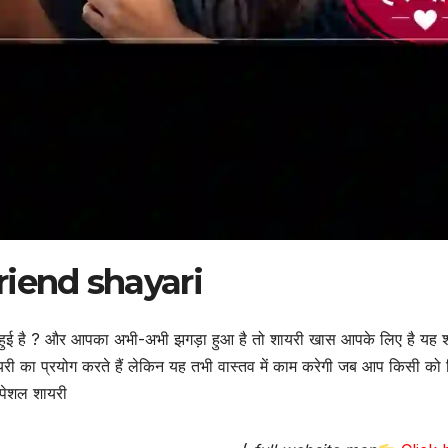
friend shayari
हुई है ? और आपका अभी-अभी झगड़ा हुआ है तो शायरी खास आपके लिए है यह 
ी का प्रयोग करते हैं लेकिन यह तभी वास्तव में काम करेगी जब आप किसी को 
स्पेशल शायरी