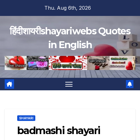
Skip
Thu. Aug 6th, 2026
to
content
हिंदीशायरीshayariwebs Quotes
in English
SHAYARI
badmashi shayari