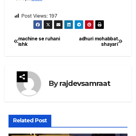
Post Views:
197
machine se ruhani
adhuri mohabbat
Post
ishk
shayari
navigation
By
rajdevsamraat
Related Post