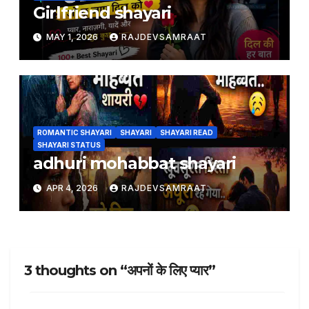
Girlfriend shayari
MAY 1, 2026
RAJDEVSAMRAAT
ROMANTIC SHAYARI
SHAYARI
SHAYARI READ
SHAYARI STATUS
adhuri mohabbat shayari
APR 4, 2026
RAJDEVSAMRAAT
3 thoughts on “अपनों के लिए प्यार”