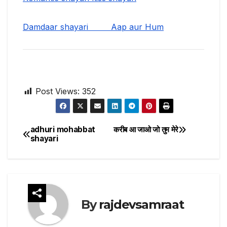
Damdaar shayari
Aap aur Hum
Post Views:
352
adhuri mohabbat
करीब आ जाओ जो तुम मेरे
Post
shayari
navigation
By
rajdevsamraat